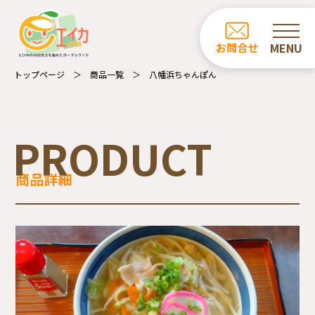
ホーム
お問合せ
お知らせ
トップページ
商品一覧
八幡浜ちゃんぽん
商品一覧
カフェ・レストラン一覧
PRODUCT
事業所の紹介
商品詳細
エイカについて
受注業務について