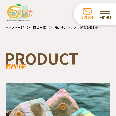
ホーム
お問合せ
お知らせ
トップページ
商品一覧
モルタルハウス（置物＆植木鉢）
商品一覧
カフェ・レストラン一覧
PRODUCT
事業所の紹介
商品詳細
エイカについて
受注業務について