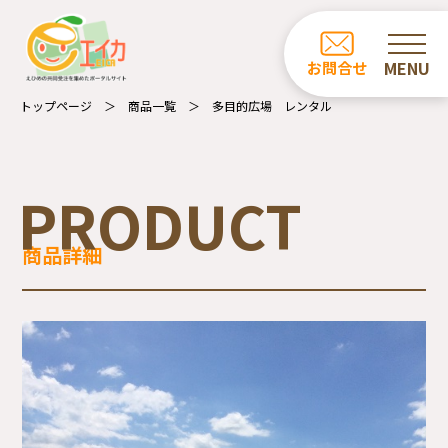
ホーム
お問合せ
お知らせ
トップページ
商品一覧
多目的広場 レンタル
商品一覧
カフェ・レストラン一覧
PRODUCT
事業所の紹介
商品詳細
エイカについて
受注業務について