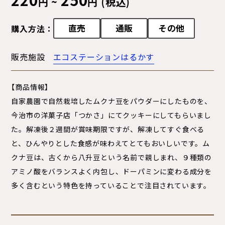
円 ~
円 (税込)
直売
通販
その他
購入方法：
販売施設
エコステーションはるかす
【商品情報】
自家農園で自然栽培したムクナ豆をパウダーにしたものを、
今治市の洋菓子店「つかさ」にてクッキーにしてもらいまし
た。解凍後２週間が賞味期限ですが、解凍してすぐ食べる
と、ひんやりとした食感が味わえてとてもおいしいです。ム
クナ豆は、古くから八升豆という名前で親しまれ、９種類の
アミノ酸をバランスよく内包し、ドーパミンに変わる成分を
多く含むという特色を持っていることで注目されています。