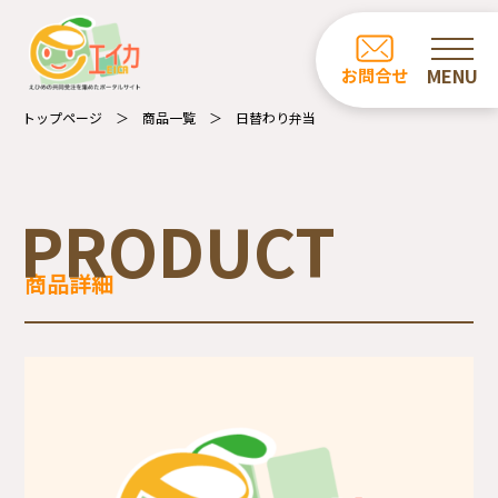
ホーム
お問合せ
お知らせ
トップページ
商品一覧
日替わり弁当
商品一覧
カフェ・レストラン一覧
PRODUCT
事業所の紹介
商品詳細
エイカについて
受注業務について