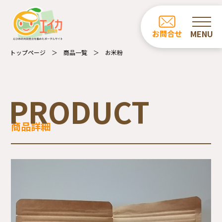
ホーム
お問合せ
お知らせ
トップページ
商品一覧
お米粉
商品一覧
カフェ・レストラン一覧
PRODUCT
事業所の紹介
商品詳細
エイカについて
受注業務について