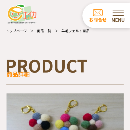
ホーム
お問合せ
お知らせ
トップページ
商品一覧
羊毛フェルト商品
商品一覧
カフェ・レストラン一覧
PRODUCT
事業所の紹介
商品詳細
エイカについて
受注業務について