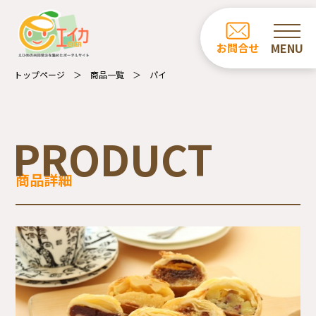
ホーム
お問合せ
お知らせ
トップページ
商品一覧
パイ
商品一覧
カフェ・レストラン一覧
PRODUCT
事業所の紹介
商品詳細
エイカについて
受注業務について