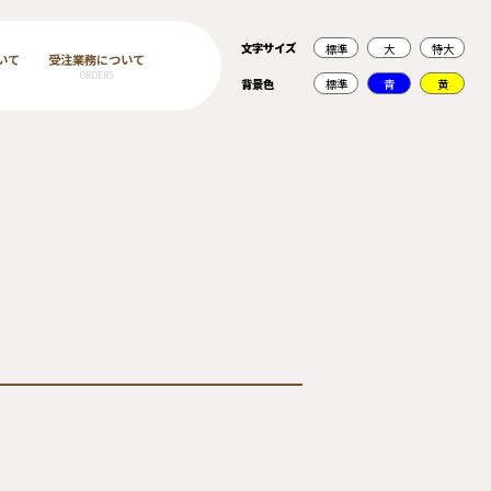
文字サイズ
標準
大
特大
いて
受注業務について
ORDERS
背景色
標準
青
黄