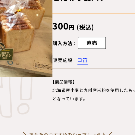
300
円 (税込)
直売
購入方法：
販売施設
口笛
【商品情報】
北海道産小麦と九州産米粉を使用したも
となっています。
あなたのおすすめをシェアしよう♪