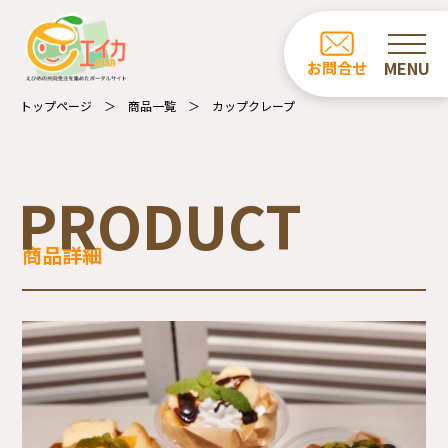
ホーム
お問合せ
お知らせ
トップページ
商品一覧
カップクレープ
商品一覧
カフェ・レストラン一覧
PRODUCT
事業所の紹介
商品詳細
エイカについて
受注業務について