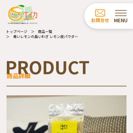
ホーム
お問合せ
お知らせ
トップページ
商品一覧
青いレモンの島いわぎ レモン皮パウダー
商品一覧
カフェ・レストラン一覧
PRODUCT
事業所の紹介
商品詳細
エイカについて
受注業務について