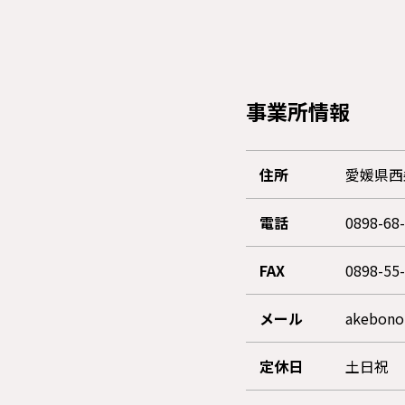
事業所情報
住所
愛媛県西
電話
0898-68
FAX
0898-55
メール
akebono
定休日
土日祝