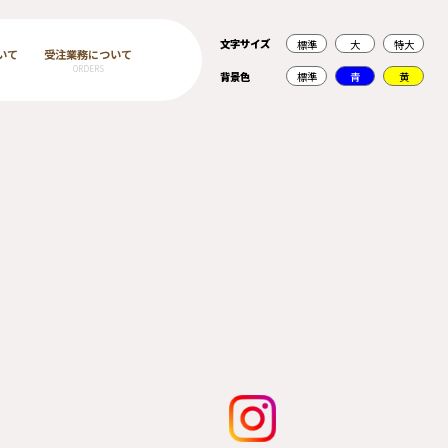
文字サイズ
標準
大
特大
いて
受注業務について
ORDERS
背景色
標準
青
黄