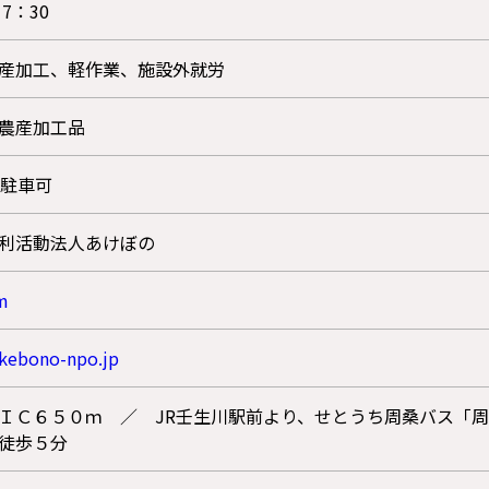
17：30
産加工、軽作業、施設外就労
農産加工品
上駐車可
利活動法人あけぼの
ram
akebono-npo.jp
ＩＣ６５０ｍ ／ JR壬生川駅前より、せとうち周桑バス「
徒歩５分