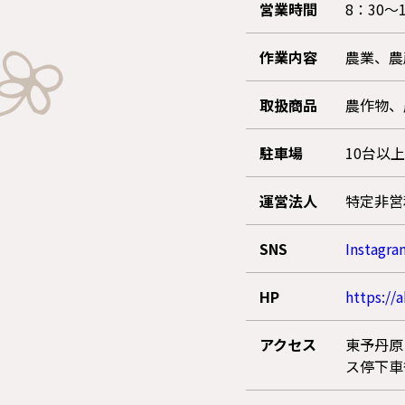
営業時間
8：30～
作業内容
農業、農
取扱商品
農作物、
駐車場
10台以
運営法人
特定非営
SNS
Instag
HP
https://
アクセス
東予丹原
ス停下車