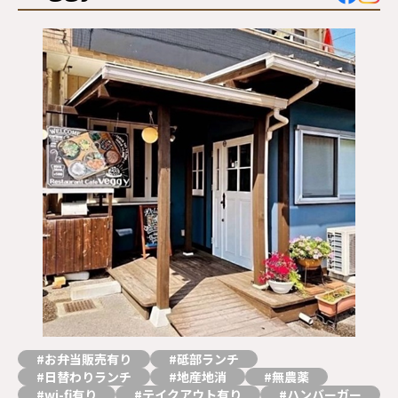
サイトマップ
プライバシーポリシー
ご利用ガイド
#お弁当販売有り
#砥部ランチ
#日替わりランチ
#地産地消
#無農薬
#wi-fi有り
#テイクアウト有り
#ハンバーガー